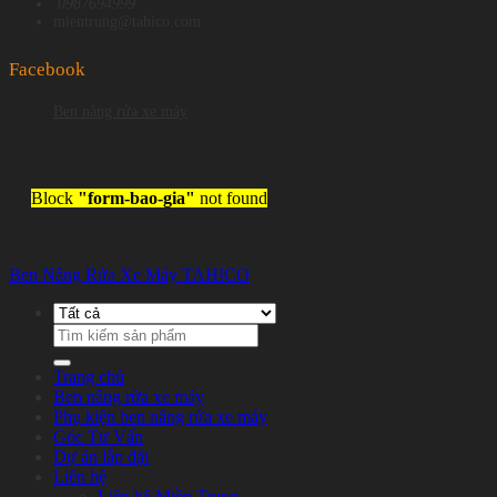
0987694999
mientrung@tahico.com
Facebook
Ben nâng rửa xe máy
Block
"form-bao-gia"
not found
Ben Nâng Rửa Xe Máy TAHICO
Tìm
kiếm:
Trang chủ
Ben nâng rửa xe máy
Phụ kiện ben nâng rửa xe máy
Góc Tư Vấn
Dự án lắp đặt
Liên hệ
Liên hệ Miền Trung