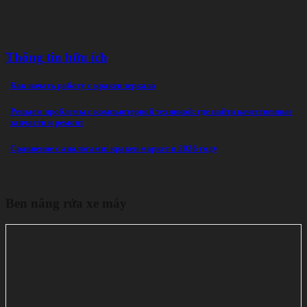
Thông tin hữu ích
Как начать работу с кракен зеркала
Решаем проблемы с компьютерной техникой: где найти качественные
запчасти и ремонт
Сравнение с аналогами: кракен маркет в 2026 году
Ben nâng rửa xe máy