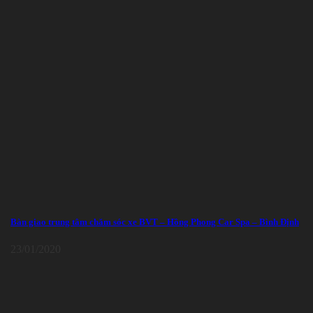
Bàn giao trung tâm chăm sóc xe BVT – Hồng Phong Car Spa – Bình Định
23/01/2020