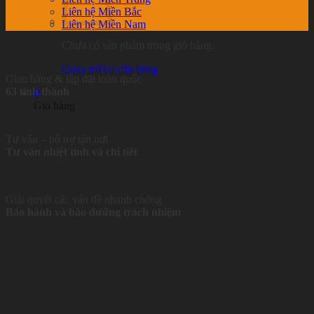
Liên hệ Miền Bắc
Liên hệ Miền Nam
Chưa có sản phẩm trong giỏ hàng.
Quay trở lại cửa hàng
Giao hàng & lắp đặt toàn quốc
63 tỉnh thành
0
Giỏ hàng
Tư vấn – hỗ trợ tận nơi
Tư vấn nhiệt tình và chi tiết
Giải quyết các vấn đề nhanh chóng
Bảo hành và bảo dưỡng trách nhiệm