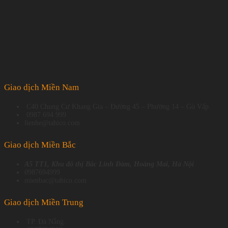
1win uruguay
Giao dịch Miền Nam
C40 Chung Cư Khang Gia – Đường 45 – Phường 14 – Gò Vấp.
0987 694 999
lienhe@tahico.com
Giao dịch Miền Bắc
A5 TT1, Khu đô thị Bắc Linh Đàm, Hoàng Mai, Hà Nội
0987694999
mienbac@tahico.com
Giao dịch Miền Trung
TP. Đà Nẵng.