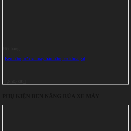
Hết hàng
Ben nâng rửa xe máy bàn nâng có khóa gài
1,850,000
₫
PHỤ KIỆN BEN NÂNG RỬA XE MÁY