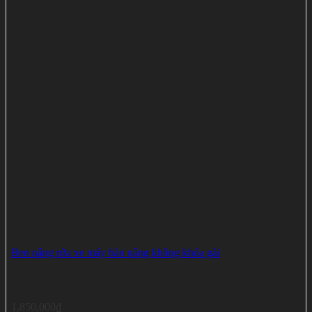
Ben nâng rửa xe máy bàn nâng không khóa gài
1,850,000
₫